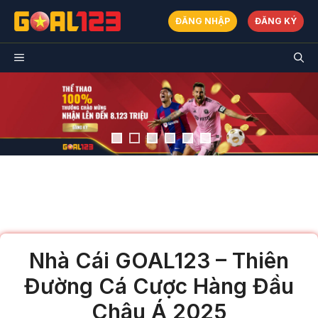
Chuyển
ĐĂNG NHẬP
ĐĂNG KÝ
đến
nội
MENU
dung
Nhà Cái GOAL123 – Thiên
Đường Cá Cược Hàng Đầu
Châu Á 2025