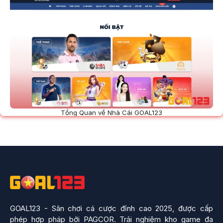
Tổng Quan về Nhà Cái GOAL123
GOAL123 là một nhà cái cá cược trực tuyến ra
mắt thị trường vào khoảng năm 2020. Dù tuổi đời
còn trẻ so với nhiều “ông lớn” khác,
GOAL123
đã
tạo được tiếng vang đáng kể. Nền tảng này được
cho là phát triển bởi tập đoàn Suncity, một cái tên
uy tín trong ngành giải trí và cá cược tại Châu Á,
hoặc do Welton Holdings Ltd quản lý.
GOAL123 - Sân chơi cá cược đỉnh cao 2025, được cấp
phép hợp pháp bởi PAGCOR. Trải nghiệm kho game đa